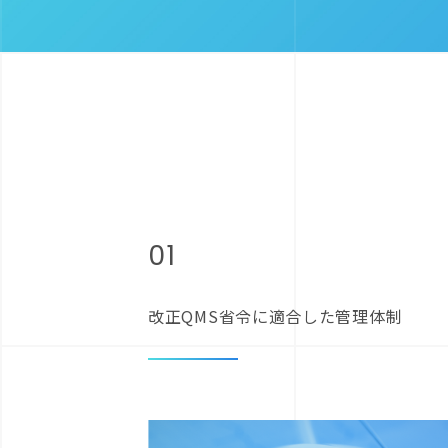
01
改正QMS省令に
適合した管理体制