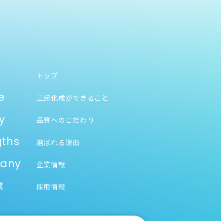
トップ
e
三起化成ができること
y
品質へのこだわり
gths
選ばれる理由
any
企業情報
t
採用情報