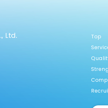
, Ltd.
Top
Servic
Qualit
Stren
Comp
Recrui